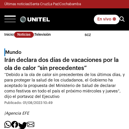
Últimas noticias
|
Santa Cruz
|
La Paz
|
Cochabamba
En vivo
Inicio
|
Noticias
|
Televisión
SCZ
Mundo
Irán declara dos días de vacaciones por la
ola de calor “sin precedentes”
“Debido a la ola de calor sin precedentes de los últimos días, y
para proteger la salud de los ciudadanos, el Gobierno ha
aceptado la propuesta del Ministerio de Salud de declarar
como festivos en todo el país el próximo miércoles y jueves”,
dijo el portavoz del Ejecutivo
Publicado: 01/08/2023 10:49
|
Agencia EFE