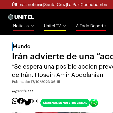
Últimas noticias
|
Santa Cruz
|
La Paz
|
Cochabamba
Noticias
Unitel TV
A Todo Deporte
Mundo
Irán advierte de una “ac
“Se espera una posible acción preven
de Irán, Hosein Amir Abdolahian
Publicado: 17/10/2023 06:15
|
Agencia EFE