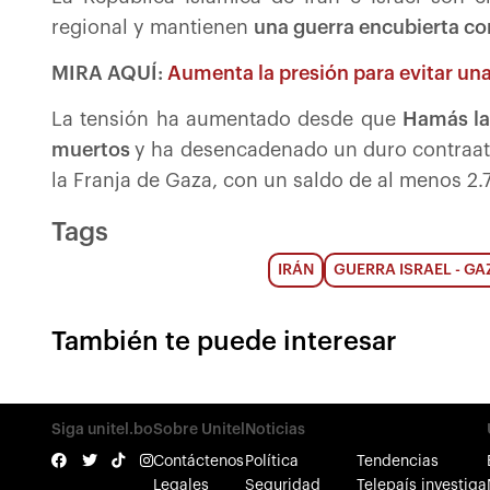
regional y mantienen
una guerra encubierta con
MIRA AQUÍ:
Aumenta la presión para evitar una
La tensión ha aumentado desde que
Hamás la
muertos
y ha desencadenado un duro contraata
la Franja de Gaza, con un saldo de al menos 2
Tags
IRÁN
GUERRA ISRAEL - GA
También te puede interesar
Siga unitel.bo
Sobre Unitel
Noticias
Contáctenos
Política
Tendencias
Legales
Seguridad
Telepaís investiga