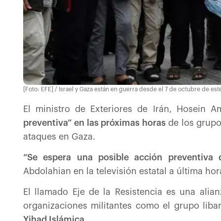
[Foto: EFE] / Israel y Gaza están en guerra desde el 7 de octubre de est
El ministro de Exteriores de Irán, Hosein A
preventiva” en las próximas horas
de los grupos
ataques en Gaza.
“Se espera una posible acción preventiva d
Abdolahian en la televisión estatal a última hor
El llamado Eje de la Resistencia es una alia
organizaciones militantes como el grupo liba
Yihad Islámica.