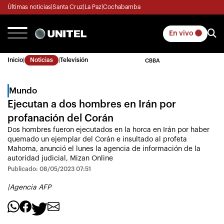
Últimas noticias
|
Santa Cruz
|
La Paz
|
Cochabamba
En vivo
Inicio
|
Noticias
|
Televisión
CBBA
Mundo
Ejecutan a dos hombres en Irán por
profanación del Corán
Dos hombres fueron ejecutados en la horca en Irán por haber
quemado un ejemplar del Corán e insultado al profeta
Mahoma, anunció el lunes la agencia de información de la
autoridad judicial, Mizan Online
Publicado: 08/05/2023 07:51
|
Agencia AFP