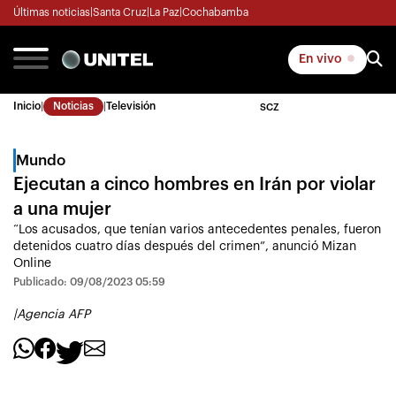
Últimas noticias
|
Santa Cruz
|
La Paz
|
Cochabamba
En vivo
Inicio
|
Noticias
|
Televisión
SCZ
Mundo
Ejecutan a cinco hombres en Irán por violar
a una mujer
“Los acusados, que tenían varios antecedentes penales, fueron
detenidos cuatro días después del crimen”, anunció Mizan
Online
Publicado: 09/08/2023 05:59
|
Agencia AFP