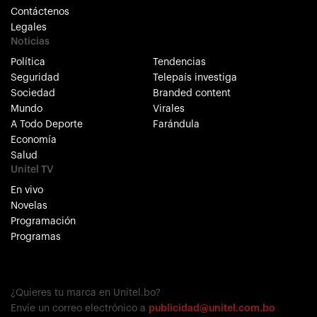
Contáctenos
Legales
Noticias
Política
Tendencias
Seguridad
Telepaís investiga
Sociedad
Branded content
Mundo
Virales
A Todo Deporte
Farándula
Economía
Salud
Unitel TV
En vivo
Novelas
Programación
Programas
¿Quieres tu marca en Unitel.bo?
Envíe un correo electrónico a
publicidad@unitel.com.bo