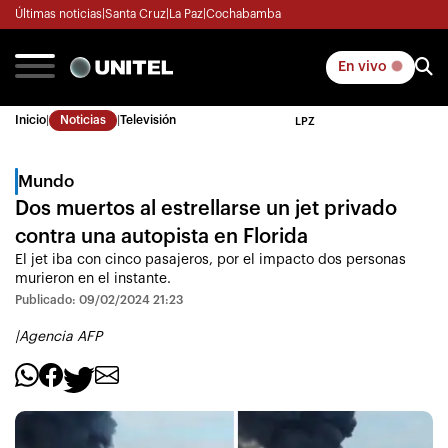
Últimas noticias
|
Santa Cruz
|
La Paz
|
Cochabamba
En vivo
Inicio
|
Noticias
|
Televisión
LPZ
Mundo
Dos muertos al estrellarse un jet privado
contra una autopista en Florida
El jet iba con cinco pasajeros, por el impacto dos personas
murieron en el instante.
Publicado: 09/02/2024 21:23
|
Agencia AFP