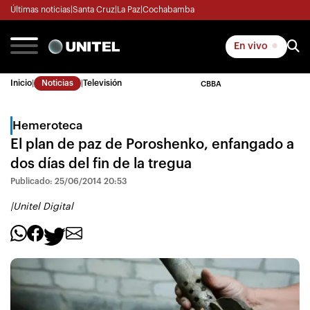
Últimas noticias
|
Santa Cruz
|
La Paz
|
Cochabamba
En vivo
Inicio
|
Noticias
|
Televisión
CBBA
Hemeroteca
El plan de paz de Poroshenko, enfangado a
dos días del fin de la tregua
Publicado: 25/06/2014 20:53
|
Unitel Digital