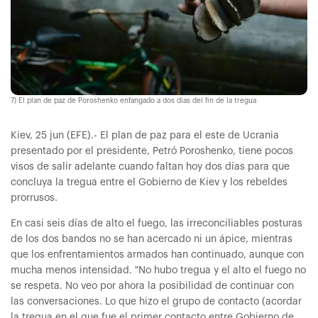
7) El plan de paz de Poroshenko enfangado a dos dias del fin de la tregua
Kiev, 25 jun (EFE).- El plan de paz para el este de Ucrania
presentado por el presidente, Petró Poroshenko, tiene pocos
visos de salir adelante cuando faltan hoy dos días para que
concluya la tregua entre el Gobierno de Kiev y los rebeldes
prorrusos.
En casi seis días de alto el fuego, las irreconciliables posturas
de los dos bandos no se han acercado ni un ápice, mientras
que los enfrentamientos armados han continuado, aunque con
mucha menos intensidad. "No hubo tregua y el alto el fuego no
se respeta. No veo por ahora la posibilidad de continuar con
las conversaciones. Lo que hizo el grupo de contacto (acordar
la tregua en el que fue el primer contacto entre Gobierno de