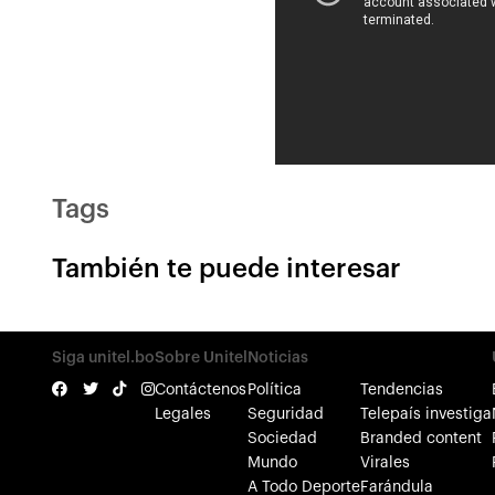
Tags
También te puede interesar
Siga unitel.bo
Sobre Unitel
Noticias
Contáctenos
Política
Tendencias
Legales
Seguridad
Telepaís investiga
Sociedad
Branded content
Mundo
Virales
A Todo Deporte
Farándula