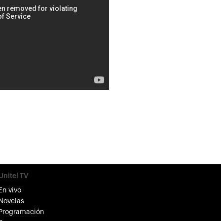
Unitel TV
En vivo
Novelas
Programación