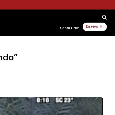
En vivo
Santa Cruz
ndo”