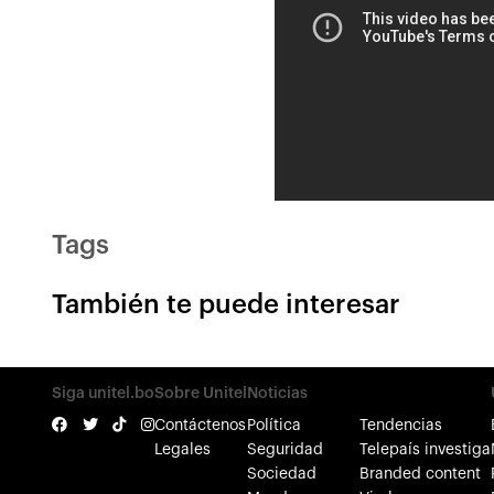
Tags
También te puede interesar
Siga unitel.bo
Sobre Unitel
Noticias
Contáctenos
Política
Tendencias
Legales
Seguridad
Telepaís investiga
Sociedad
Branded content