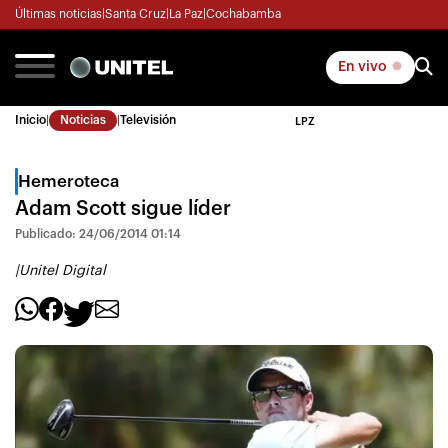
Últimas noticias
|
Santa Cruz
|
La Paz
|
Cochabamba
En vivo
Inicio
|
Noticias
|
Televisión
LPZ
Hemeroteca
Adam Scott sigue líder
Publicado: 24/06/2014 01:14
|
Unitel Digital