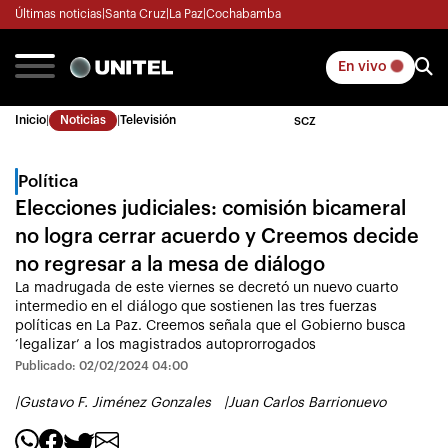
Últimas noticias
|
Santa Cruz
|
La Paz
|
Cochabamba
En vivo
Inicio
|
Noticias
|
Televisión
SCZ
Política
Elecciones judiciales: comisión bicameral
no logra cerrar acuerdo y Creemos decide
no regresar a la mesa de diálogo
La madrugada de este viernes se decretó un nuevo cuarto
intermedio en el diálogo que sostienen las tres fuerzas
políticas en La Paz. Creemos señala que el Gobierno busca
‘legalizar’ a los magistrados autoprorrogados
Publicado: 02/02/2024 04:00
|
Gustavo F. Jiménez Gonzales
|
Juan Carlos Barrionuevo