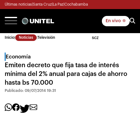
Últimas noticias
|
Santa Cruz
|
La Paz
|
Cochabamba
En vivo
Inicio
|
Noticias
|
Televisión
SCZ
Economía
Emiten decreto que fija tasa de interés
mínima del 2% anual para cajas de ahorro
hasta bs 70.000
Publicado: 09/07/2014 19:31