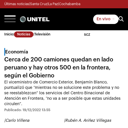
Últimas noticias
|
Santa Cruz
|
La Paz
|
Cochabamba
En vivo
Inicio
|
Noticias
|
Televisión
SCZ
Economía
Cerca de 200 camiones quedan en lado
peruano y hay otros 500 en la frontera,
según el Gobierno
El viceministro de Comercio Exterior, Benjamín Blanco,
puntualizó que “mientras no se solucione este problema y no
se reestablezcan” los servicios del Centro Binacional de
Atención en Frontera, “no va a ser posible que estas unidades
circulen”.
Publicado: 19/12/2022 13:55
|
Carlo Villena
|
Rubén A. Ariñez Villegas