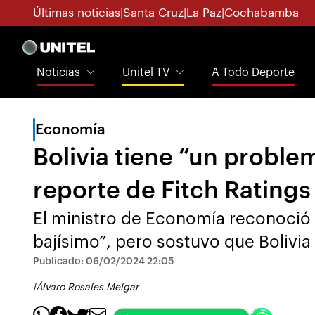
Últimas noticias
|
Santa Cruz
|
La Paz
|
Cochabamba
Noticias
Unitel TV
A Todo Deporte
Economía
Bolivia tiene “un problem
reporte de Fitch Ratings
El ministro de Economía reconoció q
bajísimo”, pero sostuvo que Bolivia
Publicado: 06/02/2024 22:05
|
Álvaro Rosales Melgar