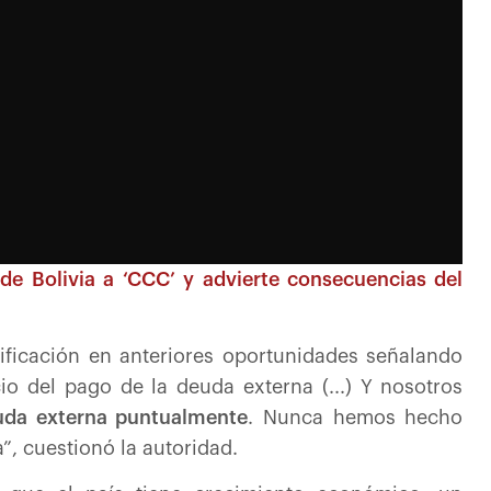
n de Bolivia a ‘CCC’ y advierte consecuencias del
alificación en anteriores oportunidades señalando
io del pago de la deuda externa (...) Y nosotros
uda externa puntualmente
. Nunca hemos hecho
”, cuestionó la autoridad.