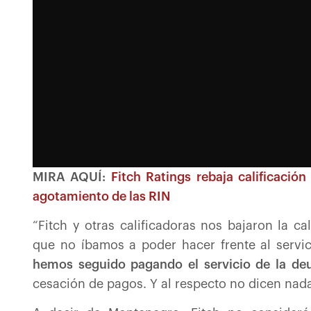
MIRA AQUÍ:
Fitch Ratings rebaja calificació
agotamiento de las RIN
“Fitch y otras calificadoras nos bajaron la c
que no íbamos a poder hacer frente al servic
hemos seguido pagando el servicio de la de
cesación de pagos. Y al respecto no dicen nada