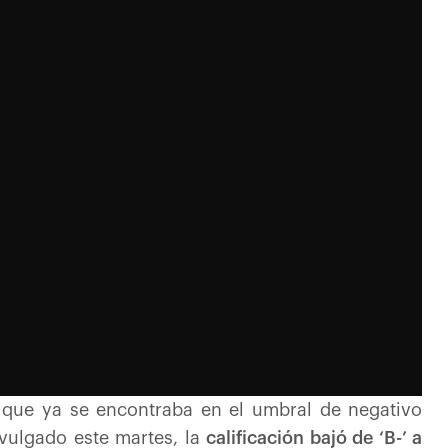
ia que ya se encontraba en el umbral de negativo
vulgado este martes, la
calificación bajó de ‘B-’ a