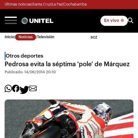
Últimas noticias
|
Santa Cruz
|
La Paz
|
Cochabamba
En vivo
Inicio
|
Noticias
|
Televisión
SCZ
Otros deportes
Pedrosa evita la séptima 'pole' de Márquez
Publicado: 14/06/2014 20:10