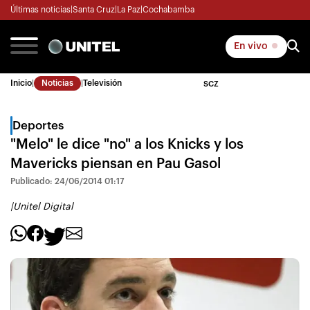
Últimas noticias
|
Santa Cruz
|
La Paz
|
Cochabamba
En vivo
Inicio
|
Noticias
|
Televisión
SCZ
Deportes
"Melo" le dice "no" a los Knicks y los
Mavericks piensan en Pau Gasol
Publicado: 24/06/2014 01:17
|
Unitel Digital