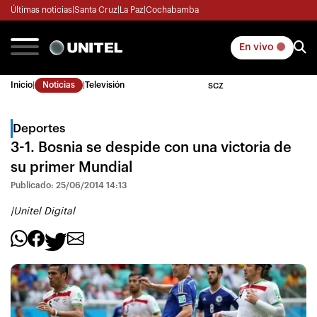
Últimas noticias
|
Santa Cruz
|
La Paz
|
Cochabamba
En vivo
Inicio
|
Noticias
|
Televisión
SCZ
Deportes
3-1. Bosnia se despide con una victoria de
su primer Mundial
Publicado: 25/06/2014 14:13
|
Unitel Digital