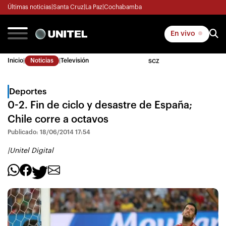
Últimas noticias
|
Santa Cruz
|
La Paz
|
Cochabamba
En vivo
Inicio
|
Noticias
|
Televisión
SCZ
Deportes
0-2. Fin de ciclo y desastre de España;
Chile corre a octavos
Publicado: 18/06/2014 17:54
|
Unitel Digital