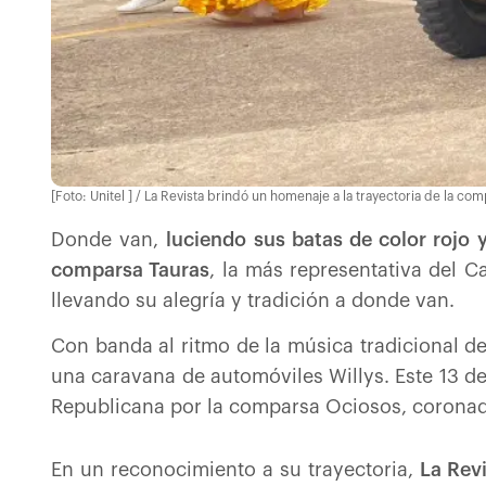
[Foto: Unitel ] / La Revista brindó un homenaje a la trayectoria de la co
Donde van,
luciendo sus batas de color rojo 
comparsa Tauras
, la más representativa del 
llevando su alegría y tradición a donde van.
Con banda al ritmo de la música tradicional d
una caravana de automóviles Willys. Este 13 d
Republicana por la comparsa Ociosos, coronador
En un reconocimiento a su trayectoria,
La Revi