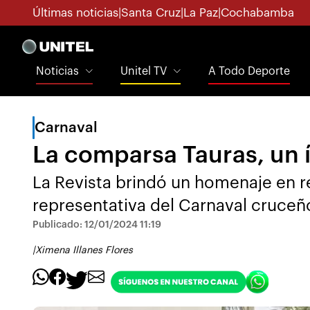
Últimas noticias
|
Santa Cruz
|
La Paz
|
Cochabamba
Noticias
Unitel TV
A Todo Deporte
Carnaval
La comparsa Tauras, un 
La Revista brindó un homenaje en r
representativa del Carnaval cruceñ
Publicado: 12/01/2024 11:19
|
Ximena Illanes Flores