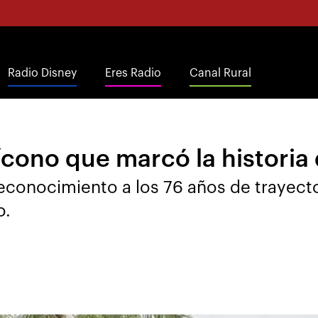
Radio Disney
Eres Radio
Canal Rural
ícono que marcó la historia
econocimiento a los 76 años de trayect
o.