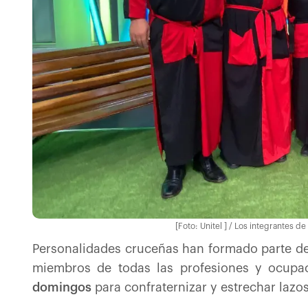
[Foto: Unitel ] / Los integrantes de
Personalidades cruceñas han formado parte de
miembros de todas las profesiones y ocup
domingos
para confraternizar y estrechar lazo