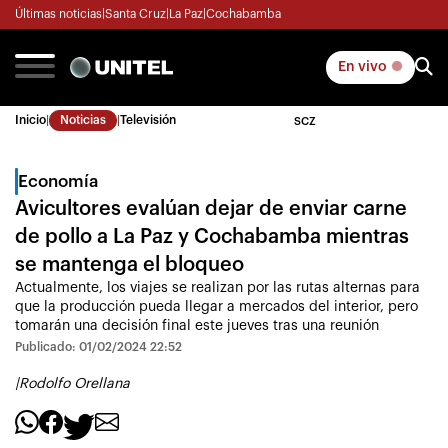
Últimas noticias
|
Santa Cruz
|
La Paz
|
Cochabamba
En vivo
Inicio
|
Noticias
|
Televisión
SCZ
Economía
Avicultores evalúan dejar de enviar carne
de pollo a La Paz y Cochabamba mientras
se mantenga el bloqueo
Actualmente, los viajes se realizan por las rutas alternas para
que la producción pueda llegar a mercados del interior, pero
tomarán una decisión final este jueves tras una reunión
Publicado: 01/02/2024 22:52
|
Rodolfo Orellana